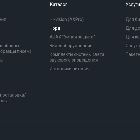
Каталог
Услуги
ния
Hikvision (AXPro)
Для би
Норд
Для д
AJAX "Умная защита"
Для к
(шаблоны
Видеооборудование
Сопутс
образцы писем)
Комплекты системы света
Пакет
ты
звукового оповещения
Источники питания
 постановка/
раны
79627595503