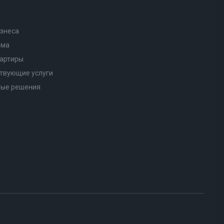
знеса
ома
вартиры
твующие услуги
ные решения