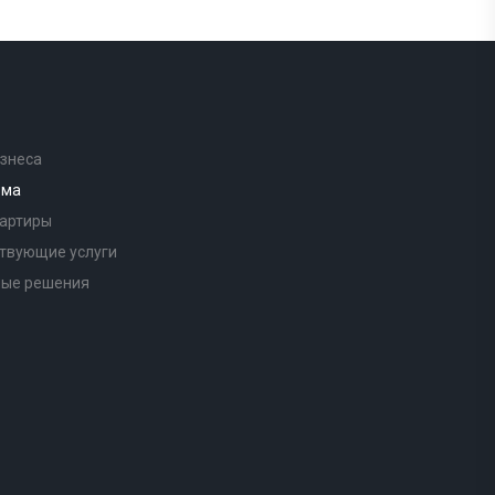
знеса
ома
вартиры
твующие услуги
ные решения