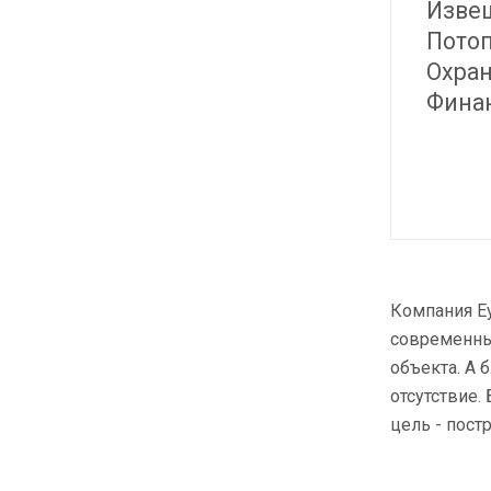
Извещ
Потоп
Охран
Фина
Компания Ey
современны
объекта. А 
отсутствие.
цель - пост