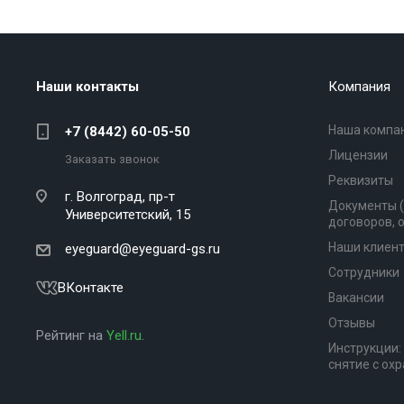
Наши контакты
Компания
Наша компа
+7 (8442) 60-05-50
Лицензии
Заказать звонок
Реквизиты
г. Волгоград,
пр-т
Документы 
Университетский, 15
договоров, 
Наши клиен
eyeguard@eyeguard-gs.ru
Сотрудники
ВКонтакте
Вакансии
Отзывы
Рейтинг на
Yell.ru
.
Инструкции:
снятие с ох