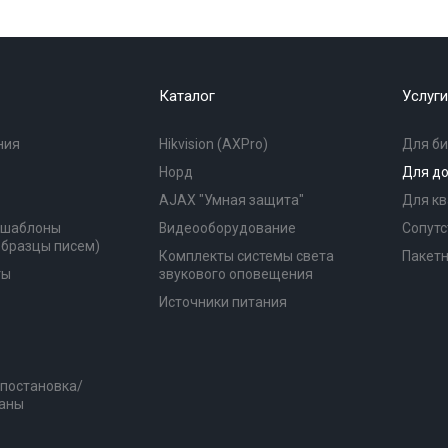
Каталог
Услуги
ния
Hikvision (AXPro)
Для би
Норд
Для д
AJAX "Умная защита"
Для к
(шаблоны
Видеооборудование
Сопутс
образцы писем)
Комплекты системы света
Пакет
ты
звукового оповещения
Источники питания
 постановка/
раны