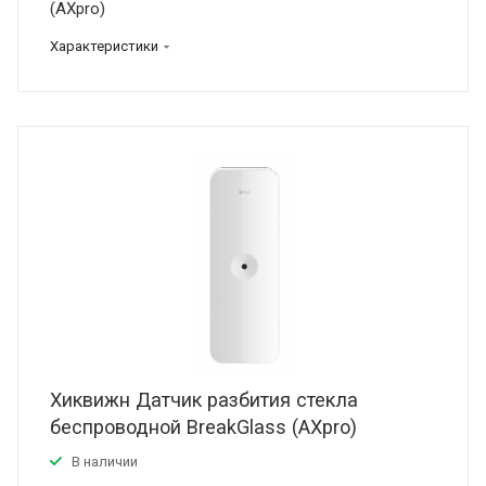
(AXpro)
Характеристики
Хиквижн Датчик разбития стекла
беспроводной BreakGlass (AXpro)
В наличии