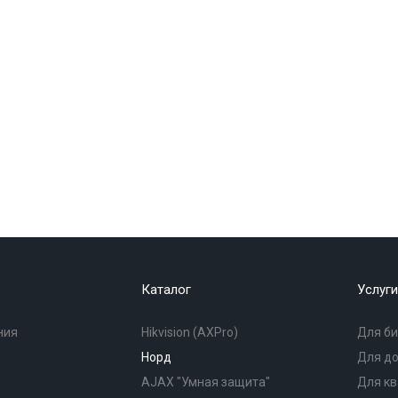
Каталог
Услуги
ния
Hikvision (AXPro)
Для би
Норд
Для д
AJAX "Умная защита"
Для к