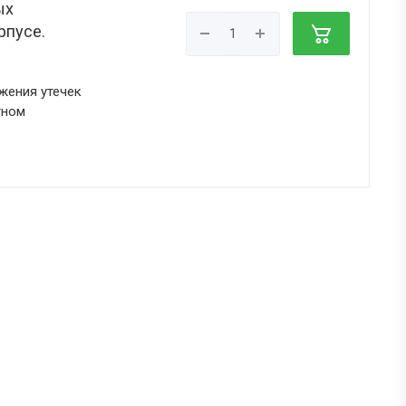
ых
рпусе.
жения утечек
тном