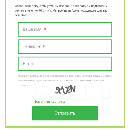
Оставьте заявку, а мы уточним все ваши пожелания и подготовим
расчет в течение 30 минут. Мы всегда найдем подходящее для вас
решение.
*
Ваше имя:
*
Телефон:
E-mail:
Мы гарантируем вам 100% конфиденциальность. Ваши данные не будут переданы 3 лицам.
Нажимая на кнопку, вы даете согласие на обработку своих персональных данных и
соглашаетесь с Пользовательским соглашениями
Поменять картинку
Отправить