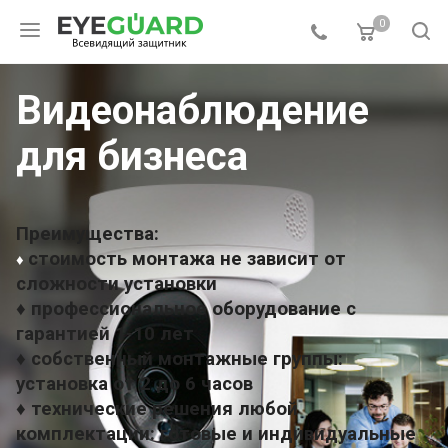
0
Видеонаблюдение
для бизнеса
Преимущества:
стоимость монтажа не зависит от
♦
сложности установки
♦ профессиональное оборудование с
гарантией 1-10 лет
♦ собственный монтажные группы:
установка от 2 до 6 часов
♦ технические решения любой
комплектации: готовые и индивидуальные