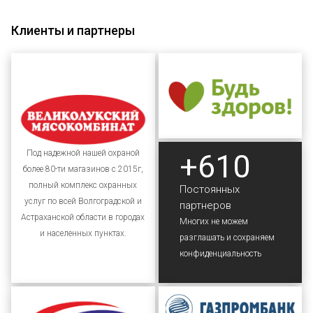
Клиенты и партнеры
+610
Под надежной нашей охраной
более 80-ти магазинов с 2015г,
полный комплекс охранных
Постоянных
услуг по всей Волгоградской и
партнеров
Астраханской области в городах
Многих не можем
и населенных пунктах.
разглашать и сохраняем
конфиденциальность