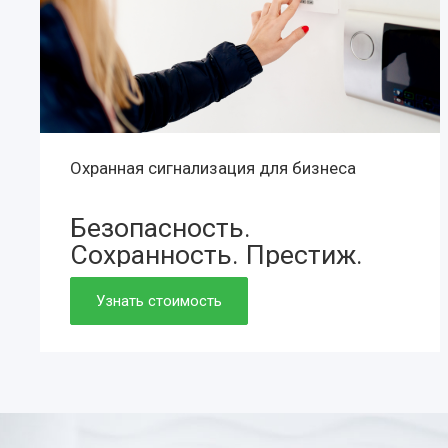
Охранная сигнализация для бизнеса
Безопасность.
Сохранность.
Престиж.
Просто. Быстро. Доступно.
Узнать стоимость
Нужно. Обязательно.
Если работаете вдолгую.