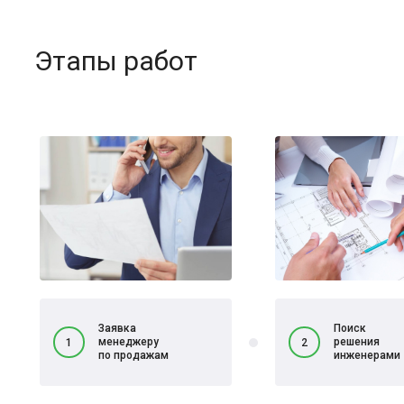
Этапы работ
Заявка
Поиск
менеджеру
решения
1
2
по продажам
инженерами