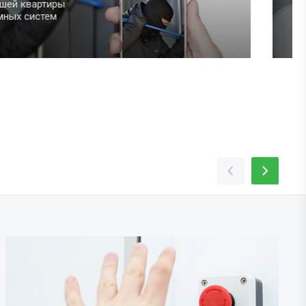
дневные задачи
 участия
рощает быт.