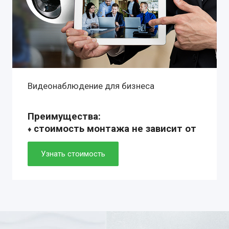
Видеонаблюдение для бизнеса
Преимущества:
стоимость монтажа не зависит от
♦
сложности установки
♦ профессиональное оборудование с
Узнать стоимость
гарантией 1-10 лет
♦ собственный монтажные группы:
установка от 2 до 6 часов
♦ технические решения любой
комплектации: готовые и
индивидуальные