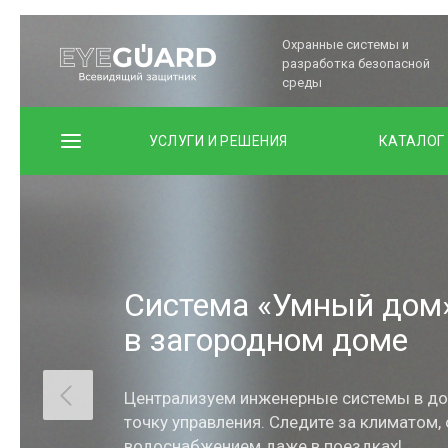
Охранные системы и
разработка безопасной
среды
УСЛУГИ И РЕШЕНИЯ
КАТАЛОГ
Система «Умный дом
в загородном доме
Централизуем инженерные системы в до
точку управления. Следите за климатом,
водоснабжением даже в поездках!