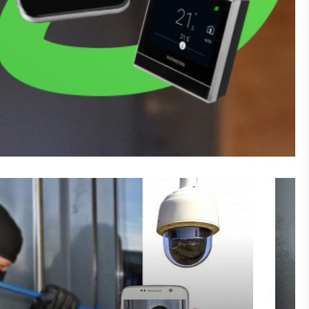
"
в дома,