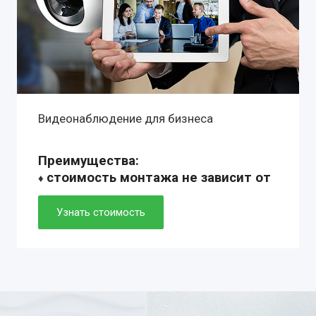
Видеонаблюдение для бизнеса
Преимущества:
стоимость монтажа не зависит от
♦
сложности установки
♦ профессиональное оборудование с
Узнать стоимость
гарантией 1-10 лет
♦ собственный монтажные группы:
установка от 2 до 6 часов
♦ технические решения любой
комплектации: готовые и
индивидуальные