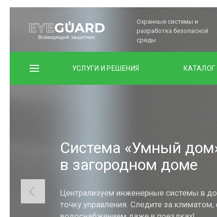
Охранные системы и
разработка безопасной
среды
УСЛУГИ И РЕШЕНИЯ
КАТАЛОГ
Система «Умный дом
в загородном доме
Централизуем инженерные системы в до
точку управления. Следите за климатом,
водоснабжением даже в поездках!