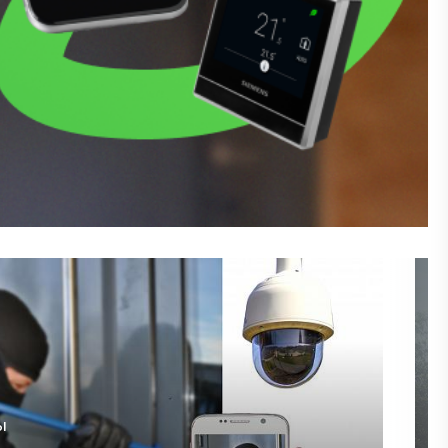
"
в дома,