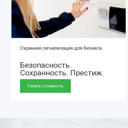
Охранная сигнализация для бизнеса
Безопасность.
Сохранность.
Престиж.
Просто. Быстро. Доступно.
Узнать стоимость
Нужно. Обязательно.
Если работаете вдолгую.