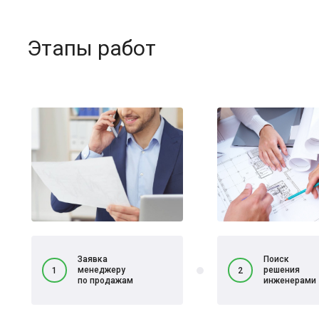
Этапы работ
Заявка
Поиск
менеджеру
решения
1
2
по продажам
инженерами