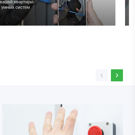
дневные задачи
 участия
рощает быт.