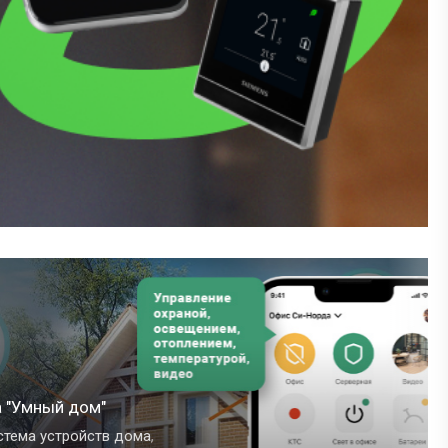
"
в дома,