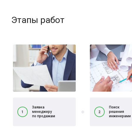
Этапы работ
Заявка
Поиск
менеджеру
решения
1
2
по продажам
инженерами