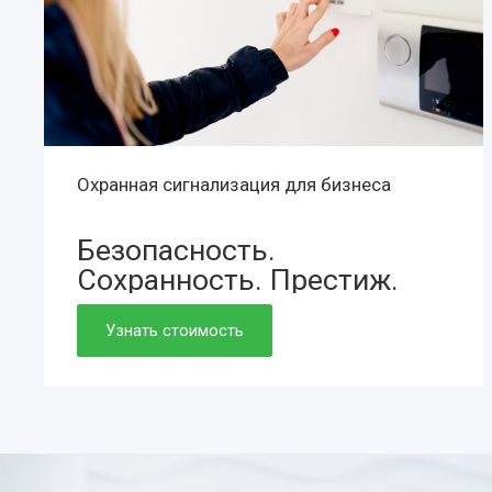
Охранная сигнализация для бизнеса
Безопасность.
Сохранность.
Престиж.
Просто. Быстро. Доступно.
Узнать стоимость
Нужно. Обязательно.
Если работаете вдолгую.