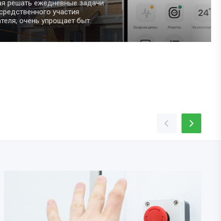
дневные задачи
 участия
рощает быт.