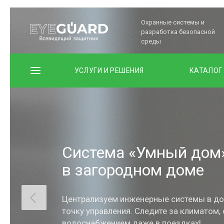
Охранные системы и
разработка безопасной
среды
УСЛУГИ И РЕШЕНИЯ
КАТАЛОГ
Система «Умный дом
в загородном доме
Централизуем инженерные системы в до
точку управления. Следите за климатом,
водоснабжением даже в поездках!