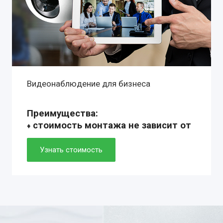
Видеонаблюдение для бизнеса
Преимущества:
стоимость монтажа не зависит от
♦
сложности установки
♦ профессиональное оборудование с
Узнать стоимость
гарантией 1-10 лет
♦ собственный монтажные группы:
установка от 2 до 6 часов
♦ технические решения любой
комплектации: готовые и
индивидуальные