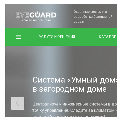
Охранные системы и
разработка безопасной
среды
УСЛУГИ И РЕШЕНИЯ
КАТАЛОГ
Система «Умный дом
в загородном доме
Централизуем инженерные системы в до
точку управления. Следите за климатом,
водоснабжением даже в поездках!