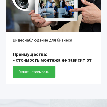
Видеонаблюдение для бизнеса
Преимущества:
стоимость монтажа не зависит от
♦
сложности установки
♦ профессиональное оборудование с
Узнать стоимость
гарантией 1-10 лет
♦ собственный монтажные группы:
установка от 2 до 6 часов
♦ технические решения любой
комплектации: готовые и
индивидуальные