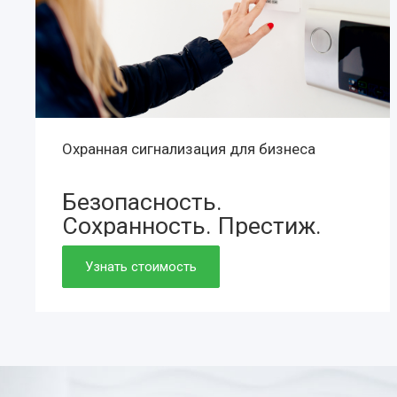
Охранная сигнализация для бизнеса
Безопасность.
Сохранность.
Престиж.
Просто. Быстро. Доступно.
Узнать стоимость
Нужно. Обязательно.
Если работаете вдолгую.