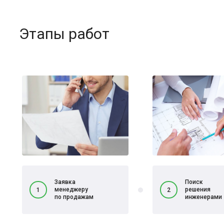
Этапы работ
Заявка
Поиск
менеджеру
решения
1
2
по продажам
инженерами