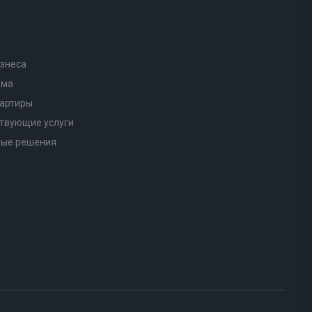
знеса
ома
вартиры
твующие услуги
ные решения