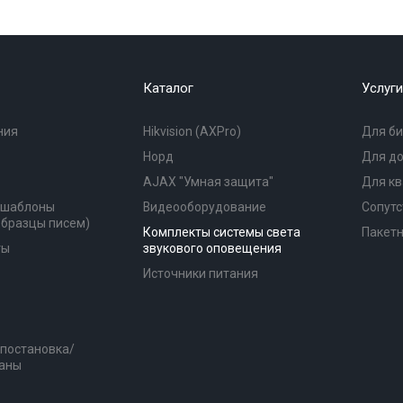
Каталог
Услуги
ния
Hikvision (AXPro)
Для би
Норд
Для д
AJAX "Умная защита"
Для к
(шаблоны
Видеооборудование
Сопутс
образцы писем)
Комплекты системы света
Пакет
ты
звукового оповещения
Источники питания
 постановка/
раны