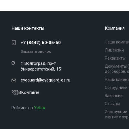
Наши контакты
Компания
Наша компа
+7 (8442) 60-05-50
Лицензии
Заказать звонок
Реквизиты
г. Волгоград,
пр-т
Документы 
Университетский, 15
договоров, 
Наши клиен
eyeguard@eyeguard-gs.ru
Сотрудники
ВКонтакте
Вакансии
Отзывы
Рейтинг на
Yell.ru
.
Инструкции:
снятие с ох