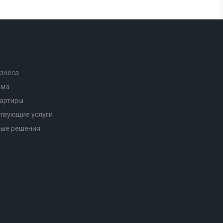
знеса
ома
вартиры
твующие услуги
ные решения